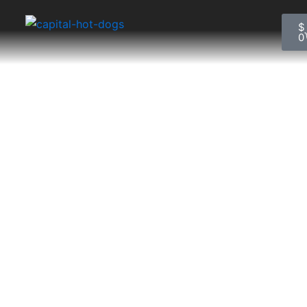
C
$
0