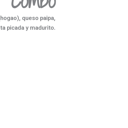
Combo
(hogao), queso paipa,
ta picada y madurito.
Pídelo
aquí